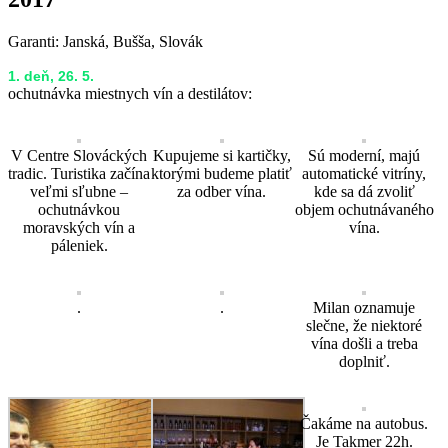
Garanti: Janská, Bušša, Slovák
1. deň, 26. 5.
ochutnávka miestnych vín a destilátov:
V Centre Slováckých
Kupujeme si kartičky,
Sú moderní, majú
tradic. Turistika začína
ktorými budeme platiť
automatické vitríny,
veľmi sľubne –
za odber vína.
kde sa dá zvoliť
ochutnávkou
objem ochutnávaného
moravských vín a
vína.
páleniek.
.
.
Milan oznamuje
slečne, že niektoré
vína došli a treba
doplniť.
Čakáme na autobus.
Je Takmer 22h.