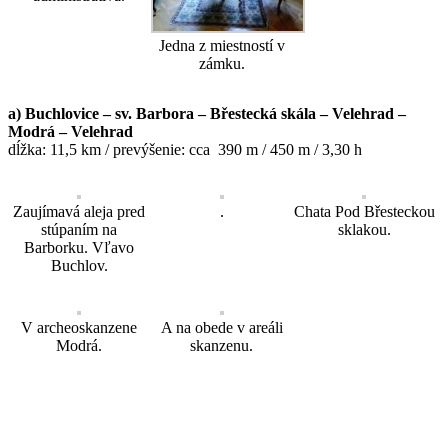
Jedna z miestností v
zámku.
a) Buchlovice – sv. Barbora – Břestecká skála – Velehrad –
Modrá – Velehrad
dĺžka: 11,5 km / prevýšenie: cca 390 m / 450 m / 3,30 h
Zaujímavá aleja pred
.
Chata Pod Břesteckou
stúpaním na
sklakou.
Barborku. Vľavo
Buchlov.
V archeoskanzene
A na obede v areáli
Modrá.
skanzenu.