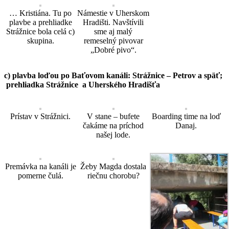
… Kristiána. Tu po
Námestie v Uherskom
plavbe a prehliadke
Hradišti. Navštívili
Strážnice bola celá c)
sme aj malý
skupina.
remeselný pivovar
„Dobré pivo“.
c) plavba loďou po Baťovom kanáli: Strážnice – Petrov a späť;
prehliadka Strážnice a Uherského Hradišťa
Prístav v Strážnici.
V stane – bufete
Boarding time na loď
čakáme na príchod
Danaj.
našej lode.
Premávka na kanáli je
Žeby Magda dostala
pomerne čulá.
riečnu chorobu?