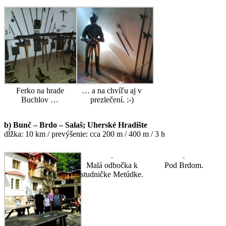
Ferko na hrade
… a na chvíľu aj v
Buchlov …
prezlečení. :-)
b) Bunč – Brdo – Salaš; Uherské Hradište
dĺžka: 10 km / prevýšenie: cca 200 m / 400 m / 3 h
Malá odbočka k
Pod Brdom.
studničke Metúdke.