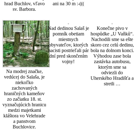
hrad Buchlov, vľavo
ani na 30 m :-(((
sv. Barbora.
Nad dedinou Salaš je
Konečne pivo v
pomník obetiam
hospůdke „U Vaňků“.
miestnych
Nachodili sme sa ešte
obyvateľov, ktorých
skoro cez celú dedinu,
nacisti postrieľali pár
bola na dolnom konci.
dní pred skončením
Výhodou zase bola
vojny!
zastávka autobusu,
ktorým sme sa
Na modrej značke,
odviezli do
vedúcej do Salaša, je
Uherského Hradišťa a
niekoľko
stretli …
zachovaných
hraničných kameňov
zo začiatku 18. st.
vyznačujúcich hranicu
medzi majetkami
kláštora vo Velehrade
a panstvom
Buchlovice.