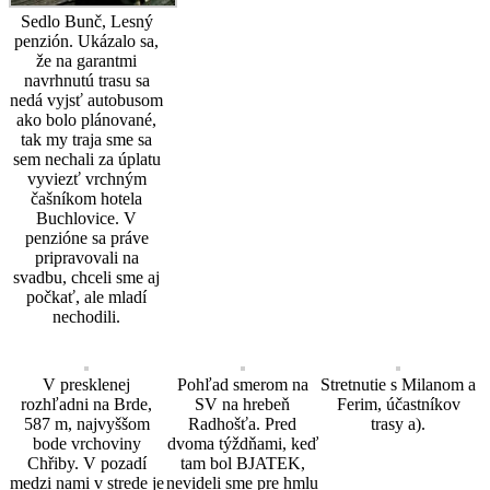
Sedlo Bunč, Lesný
penzión. Ukázalo sa,
že na garantmi
navrhnutú trasu sa
nedá vyjsť autobusom
ako bolo plánované,
tak my traja sme sa
sem nechali za úplatu
vyviezť vrchným
čašníkom hotela
Buchlovice. V
penzióne sa práve
pripravovali na
svadbu, chceli sme aj
počkať, ale mladí
nechodili.
V presklenej
Pohľad smerom na
Stretnutie s Milanom a
rozhľadni na Brde,
SV na hrebeň
Ferim, účastníkov
587 m, najvyššom
Radhošťa. Pred
trasy a).
bode vrchoviny
dvoma týždňami, keď
Chřiby. V pozadí
tam bol BJATEK,
medzi nami v strede je
nevideli sme pre hmlu