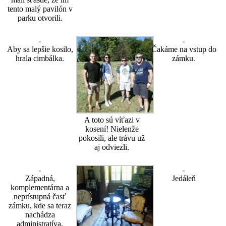
tento malý pavilón v
parku otvorili.
Aby sa lepšie kosilo,
Čakáme na vstup do
hrala cimbálka.
zámku.
A toto sú víťazi v
kosení! Nielenže
pokosili, ale trávu už
aj odviezli.
Západná,
Jedáleň
komplementárna a
neprístupná časť
zámku, kde sa teraz
nachádza
administratíva.