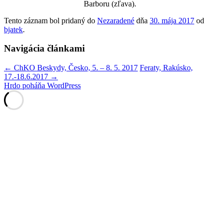
Barboru (zľava).
Tento záznam bol pridaný do
Nezaradené
dňa
30. mája 2017
od
bjatek
.
Navigácia článkami
←
ChKO Beskydy, Česko, 5. – 8. 5. 2017
Feraty, Rakúsko,
17.-18.6.2017
→
Hrdo poháňa WordPress