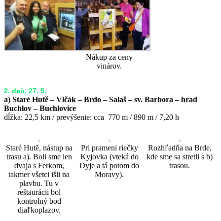
Nákup za ceny
vinárov.
2. deň, 27. 5.
a) Staré Hutě – Vlčák – Brdo – Salaš – sv. Barbora – hrad
Buchlov – Buchlovice
dĺžka: 22,5 km / prevýšenie: cca 770 m / 890 m / 7,20 h
Staré Hutě, nástup na
Pri prameni riečky
Rozhľadňa na Brde,
trasu a). Boli sme len
Kyjovka (vteká do
kde sme sa stretli s b)
dvaja s Ferkom,
Dyje a tá potom do
trasou.
takmer všetci išli na
Moravy).
plavbu. Tu v
reštaurácii bol
kontrolný bod
diaľkoplazov,