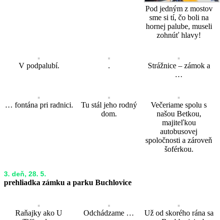
Pod jedným z mostov
sme si tí, čo boli na
hornej palube, museli
zohnúť hlavy!
V podpalubí.
.
Strážnice – zámok a
…
… fontána pri radnici.
Tu stál jeho rodný
Večeriame spolu s
dom.
našou Betkou,
majiteľkou
autobusovej
spoločnosti a zároveň
šoférkou.
3. deň, 28. 5.
prehliadka zámku a parku Buchlovice
Raňajky ako U
Odchádzame …
Už od skorého rána sa