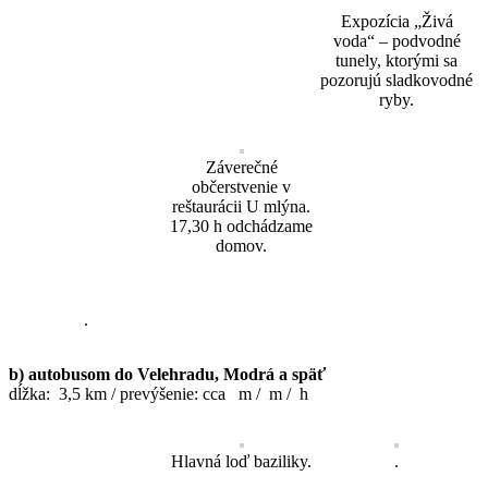
Expozícia „Živá
voda“ – podvodné
tunely, ktorými sa
pozorujú sladkovodné
ryby.
Záverečné
občerstvenie v
reštaurácii U mlýna.
17,30 h odchádzame
domov.
.
b) autobusom do Velehradu, Modrá a späť
dĺžka: 3,5 km / prevýšenie: cca m / m / h
Hlavná loď baziliky.
.