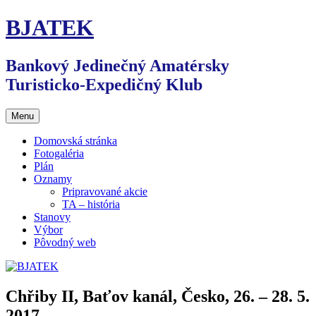
Preskočiť
BJATEK
na
obsah
Bankový Jedinečný Amatérsky
Turisticko-Expedičný Klub
Menu
Domovská stránka
Fotogaléria
Plán
Oznamy
Pripravované akcie
TA – história
Stanovy
Výbor
Pôvodný web
Chřiby II, Baťov kanál, Česko, 26. – 28. 5.
2017