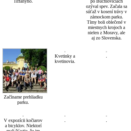
Tiffanyho.
po Buchloviciach
ozýval spev. Začala sa
súťaž v kosení trávy v
zámockom parku.
Tímy boli oblečené v
miestnych krojoch a
nielen z Moravy, ale
aj zo Slovenska.
Kvetinky a
.
kvetinovia.
Začíname prehliadku
parku.
V expozícii kočiarov
.
.
a bicyklov. Niektorí
mali šťastie, že im