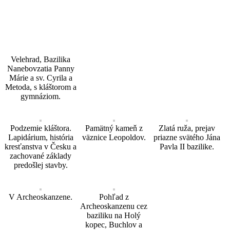
Velehrad, Bazilika
Nanebovzatia Panny
Márie a sv. Cyrila a
Metoda, s kláštorom a
gymnáziom.
Podzemie kláštora.
Pamätný kameň z
Zlatá ruža, prejav
Lapidárium, história
väznice Leopoldov.
priazne svätého Jána
kresťanstva v Česku a
Pavla II bazilike.
zachované základy
predošlej stavby.
V Archeoskanzene.
Pohľad z
Archeoskanzenu cez
baziliku na Holý
kopec, Buchlov a