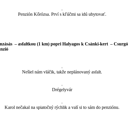
Penzión Kőrózsa. Prví s kľúčmi sa idú ubytovať.
zásás – asfaltkou (1 km) popri Halyagos k Csánki-kert – Csurgó-
anzió
Nešiel nám vláčik, takže neplánovaný asfalt.
Drégelyvár
Karol nečakal na spiatočný rýchlik a valí si to sám do penziónu.