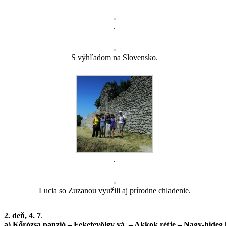
.
S výhľadom na Slovensko.
.
Lucia so Zuzanou využili aj prírodne chladenie.
2.
deň, 4. 7
.
a)
Kőrózsa panzió – Feketevölgy vá. – Akkok rétje – Nagy-hideg