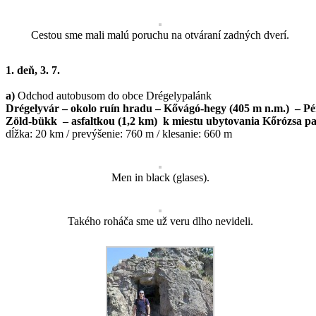
Cestou sme mali malú poruchu na otváraní zadných dverí.
1. deň, 3. 7.
a)
Odchod autobusom do obce Drégelypalánk
Drégelyvár – okolo ruín hradu – Kővágó-hegy (405 m n.m.) – Pén
Zöld-bükk – asfaltkou (1,2 km) k miestu ubytovania Kőrózsa p
dĺžka: 20 km / prevýšenie: 760 m / klesanie: 660 m
Men in black (glases).
Takého roháča sme už veru dlho nevideli.