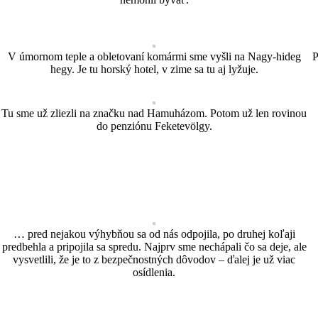
V úmornom teple a obletovaní komármi sme vyšli na Nagy-hideg
P
hegy. Je tu horský hotel, v zime sa tu aj lyžuje.
Tu sme už zliezli na značku nad Hamuházom. Potom už len rovinou
do penziónu Feketevölgy.
… pred nejakou výhybňou sa od nás odpojila, po druhej koľaji
predbehla a pripojila sa spredu. Najprv sme nechápali čo sa deje, ale
vysvetlili, že je to z bezpečnostných dôvodov – ďalej je už viac
osídlenia.