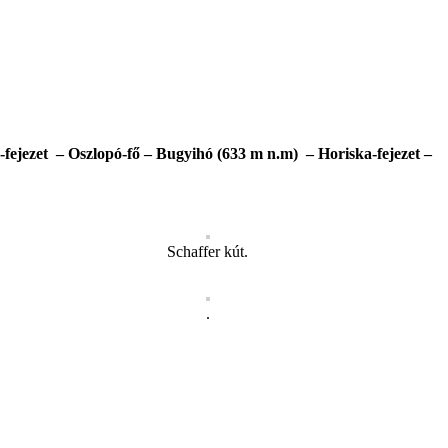
fejezet – Oszlopó-fő – Bugyihó (633 m n.m) – Horiska-fejezet –
Schaffer kút.
.