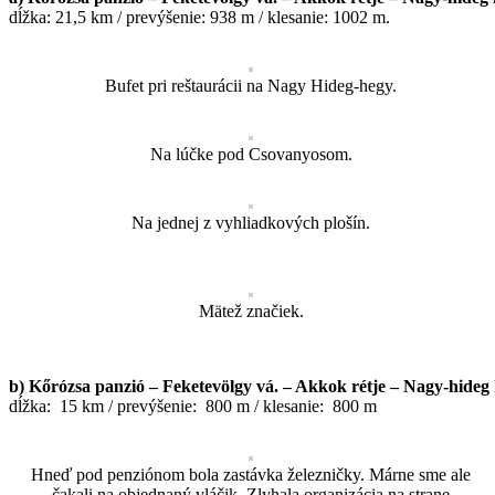
dĺžka: 21,5 km / prevýšenie: 938 m / klesanie: 1002 m.
Bufet pri reštaurácii na Nagy Hideg-hegy.
Na lúčke pod Csovanyosom.
Na jednej z vyhliadkových plošín.
Mätež značiek.
b) Kőrózsa panzió – Feketevölgy vá. – Akkok rétje – Nagy-hide
dĺžka: 15 km / prevýšenie: 800 m / klesanie: 800 m
Hneď pod penziónom bola zastávka železničky. Márne sme ale
čakali na objednaný vláčik. Zlyhala organizácia na strane