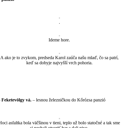
.
Ideme hore.
A ako je to zvykom, predseda Karol zaúča našu mlaď, čo sa patrí,
keď sa dobyje najvyšší vrch pohoria.
 Feketevölgy vá.
– lesnou železničkou do Kőrózsa panzió
Hoci asfaltka bola väčšinou v tieni, teplo už bolo statočné a tak sme
si nechali otvoriť bar a dali pivo.