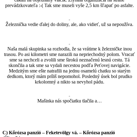
prevádzkovateľa :-( Tak sme museli vyše 2,5 km šľapať po asfalte.
Železnička vedie ďalej do doliny, ale, ako vidieť, už sa nepoužíva.
Naša malá skupinka sa rozhodla, že sa vrátime k železničke inou
trasou. Po asi kilometri sme narazili na nepriechodný polom. Vracať
sme sa nechceli a zvolili sme širokú neznačenú lesnú cestu. Tá
skončila a tak sme sa vydali necestou podľa Peťovej navigácie.
Medzitým sme ešte natrafili na jednu osamelú chatku so starým
dedkom, ktorý mám príliš nepomohol. Posledný úsek bol prudko
krkolomný a nikto sa nevyhol pádu.
Mašinka nás spočiatku tlačila a…
C) Kőrózsa panzió – Feketevölgy vá. – Kőrózsa panzió