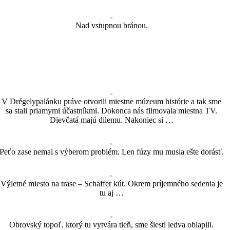
Nad vstupnou bránou.
V Drégelypalánku práve otvorili miestne múzeum histórie a tak sme
sa stali priamymi účastníkmi. Dokonca nás filmovala miestna TV.
Dievčatá majú dilemu. Nakoniec si …
Peťo zase nemal s výberom problém. Len fúzy mu musia ešte dorásť.
Výletné miesto na trase – Schaffer kút. Okrem príjemného sedenia je
tu aj …
Obrovský topoľ, ktorý tu vytvára tieň, sme šiesti ledva oblapili.