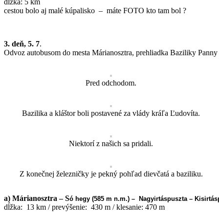
dĺžka: 5 km
cestou bolo aj malé kúpalisko – máte FOTO kto tam bol ?
3. deň, 5. 7
.
Odvoz autobusom do mesta Márianosztra, prehliadka Baziliky Panny
Pred odchodom.
Bazilika a kláštor boli postavené za vlády kráľa Ľudovíta.
Niektorí z našich sa pridali.
Z konečnej železničky je pekný pohľad dievčatá a baziliku.
a)
Márianosztra
– S
ó hegy (585 m n.m.) –
Nagyirtáspuszta –
Kisirtá
dĺžka: 13 km / prevýšenie: 430 m / klesanie: 470 m