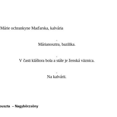
 Márie ochrankyne Maďarska, kalvária
Márianosztra, bazilika.
V časti kláštora bola a stále je ženská väznica.
Na kalvárii.
spuszta
– Nagybörzsöny