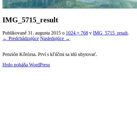
IMG_5715_result
Publikované
31. augusta 2015
o
1024 × 768
v
IMG_5715_result
.
← Predchádzajúce
Nasledujúce →
Penzión Kőrózsa. Prví s kľúčmi sa idú ubytovať.
Hrdo poháňa WordPress