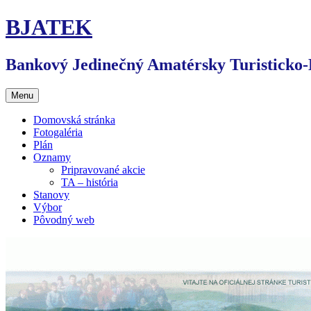
Preskočiť
BJATEK
na
obsah
Bankový Jedinečný Amatérsky Turisticko
Menu
Domovská stránka
Fotogaléria
Plán
Oznamy
Pripravované akcie
TA – história
Stanovy
Výbor
Pôvodný web