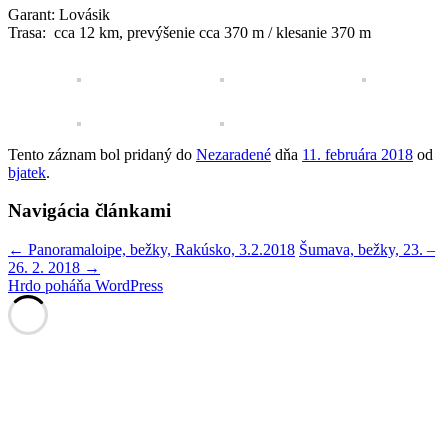
Garant: Lovásik
Trasa:
cca 12 km, prevýšenie cca 370 m / klesanie 370 m
Tento záznam bol pridaný do
Nezaradené
dňa
11. februára 2018
od
bjatek
.
Navigácia článkami
←
Panoramaloipe, bežky, Rakúsko, 3.2.2018
Šumava, bežky, 23. –
26. 2. 2018
→
Hrdo poháňa WordPress