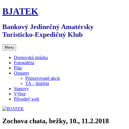
Preskočiť
BJATEK
na
obsah
Bankový Jedinečný Amatérsky
Turisticko-Expedičný Klub
Menu
Domovská stránka
Fotogaléria
Plán
Oznamy
Pripravované akcie
TA – história
Stanovy
Výbor
Pôvodný web
Zochova chata, bežky, 10., 11.2.2018