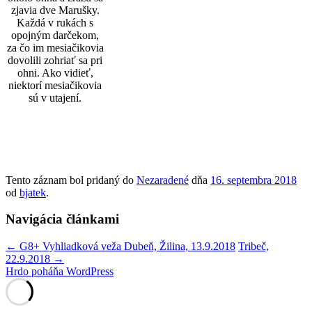
zjavia dve Marušky.
Každá v rukách s
opojným darčekom,
za čo im mesiačikovia
dovolili zohriať sa pri
ohni. Ako vidieť,
niektorí mesiačikovia
sú v utajení.
Tento záznam bol pridaný do
Nezaradené
dňa
16. septembra 2018
od
bjatek
.
Navigácia článkami
←
G8+ Vyhliadková veža Dubeň, Žilina, 13.9.2018
Tribeč,
22.9.2018
→
Hrdo poháňa WordPress