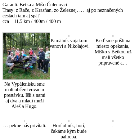
Garanti: Betka a Mišo Čulenovci
Trasy: z Rače, z Krasňan, zo Železnej, … aj po neznačených
cestách tam aj späť
cca – 11,5 km / 400m / 400 m
Pamätník vojakom
Keď sme prišli na
Ivanovi a Nikolajovi.
miesto opekania,
Miško s Betkou už
mali všetko
pripravené a…
Na Vypálenisku sme
mali občerstvovaciu
prestávku. Išli s nami
aj dvaja mladí muži
Aleš a Hugo.
… pekne nás privítali.
Horí ohník, horí,
.
čakáme kým bude
pahreba.