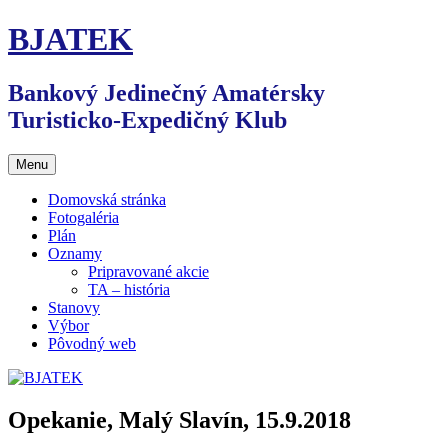
Preskočiť
BJATEK
na
obsah
Bankový Jedinečný Amatérsky
Turisticko-Expedičný Klub
Menu
Domovská stránka
Fotogaléria
Plán
Oznamy
Pripravované akcie
TA – história
Stanovy
Výbor
Pôvodný web
Opekanie, Malý Slavín, 15.9.2018