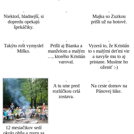
Niektorí, hladnejší, si
Majka so Zuzkou
dopredu opekajú
prišli už na hotové.
špekáčiky.
Takýto rošt vymyslel
Prišli aj Bianka a
Vyzerá to, že Kristián
Miško.
manželom a malým
to s malými deťmi vie
…, ktorého Kristián
a navyše mu to aj
varoval.
pristane. Musíme ho
oženiť :-)
A tu sme pred
Na ceste domov na
rozlúčkou celá
Pánovej lúke.
zostava.
12 mesiačikov sedí
okolo ohňa a zrazu sa