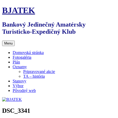
Preskočiť
BJATEK
na
obsah
Bankový Jedinečný Amatérsky
Turisticko-Expedičný Klub
Menu
Domovská stránka
Fotogaléria
Plán
Oznamy
Pripravované akcie
TA – história
Stanovy
Výbor
Pôvodný web
DSC_3341