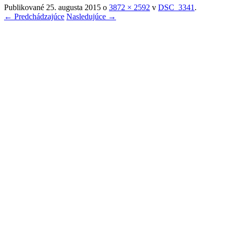
Publikované
25. augusta 2015
o
3872 × 2592
v
DSC_3341
.
← Predchádzajúce
Nasledujúce →