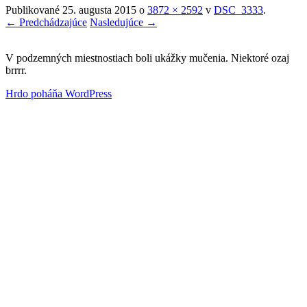
Publikované
25. augusta 2015
o
3872 × 2592
v
DSC_3333
.
← Predchádzajúce
Nasledujúce →
V podzemných miestnostiach boli ukážky mučenia. Niektoré ozaj
brrrr.
Hrdo poháňa WordPress