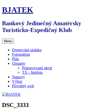
Preskočiť
BJATEK
na
obsah
Bankový Jedinečný Amatérsky
Turisticko-Expedičný Klub
Menu
Domovská stránka
Fotogaléria
Plán
Oznamy
Pripravované akcie
TA – história
Stanovy
Výbor
Pôvodný web
DSC_3333