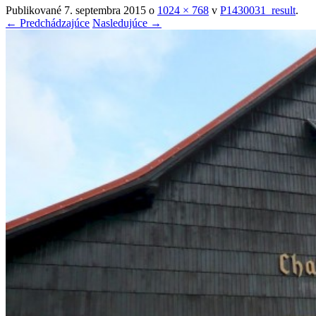
Publikované
7. septembra 2015
o
1024 × 768
v
P1430031_result
.
← Predchádzajúce
Nasledujúce →