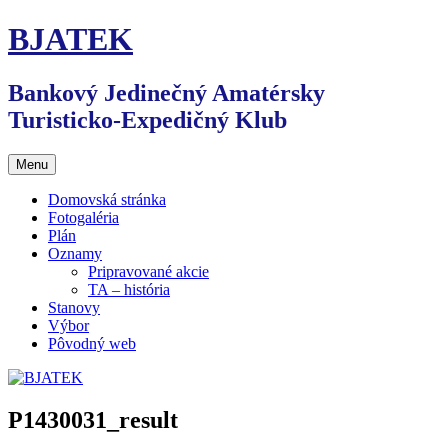
Preskočiť
BJATEK
na
obsah
Bankový Jedinečný Amatérsky
Turisticko-Expedičný Klub
Menu
Domovská stránka
Fotogaléria
Plán
Oznamy
Pripravované akcie
TA – história
Stanovy
Výbor
Pôvodný web
P1430031_result