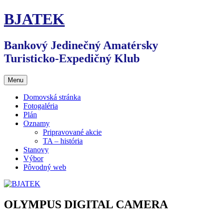
Preskočiť
BJATEK
na
obsah
Bankový Jedinečný Amatérsky
Turisticko-Expedičný Klub
Menu
Domovská stránka
Fotogaléria
Plán
Oznamy
Pripravované akcie
TA – história
Stanovy
Výbor
Pôvodný web
OLYMPUS DIGITAL CAMERA