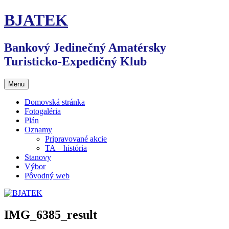
Preskočiť
BJATEK
na
obsah
Bankový Jedinečný Amatérsky
Turisticko-Expedičný Klub
Menu
Domovská stránka
Fotogaléria
Plán
Oznamy
Pripravované akcie
TA – história
Stanovy
Výbor
Pôvodný web
IMG_6385_result