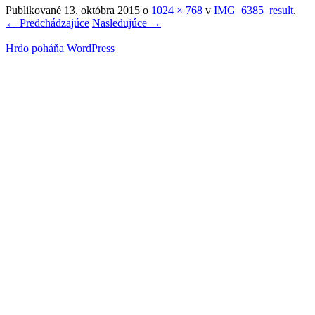
Publikované
13. októbra 2015
o
1024 × 768
v
IMG_6385_result
.
← Predchádzajúce
Nasledujúce →
Hrdo poháňa WordPress