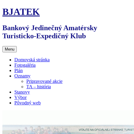
Preskočiť
BJATEK
na
obsah
Bankový Jedinečný Amatérsky
Turisticko-Expedičný Klub
Menu
Domovská stránka
Fotogaléria
Plán
Oznamy
Pripravované akcie
TA – história
Stanovy
Výbor
Pôvodný web