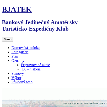
Preskočiť
BJATEK
na
obsah
Bankový Jedinečný Amatérsky
Turisticko-Expedičný Klub
Menu
Domovská stránka
Fotogaléria
Plán
Oznamy
Pripravované akcie
TA – história
Stanovy
Výbor
Pôvodný web