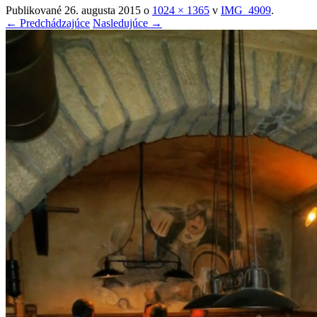
Publikované
26. augusta 2015
o
1024 × 1365
v
IMG_4909
.
← Predchádzajúce
Nasledujúce →