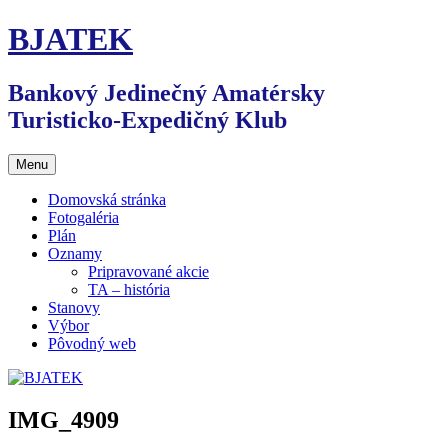
Preskočiť
BJATEK
na
obsah
Bankový Jedinečný Amatérsky
Turisticko-Expedičný Klub
Menu
Domovská stránka
Fotogaléria
Plán
Oznamy
Pripravované akcie
TA – história
Stanovy
Výbor
Pôvodný web
IMG_4909