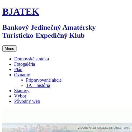
Preskočiť
BJATEK
na
obsah
Bankový Jedinečný Amatérsky
Turisticko-Expedičný Klub
Menu
Domovská stránka
Fotogaléria
Plán
Oznamy
Pripravované akcie
TA – história
Stanovy
Výbor
Pôvodný web