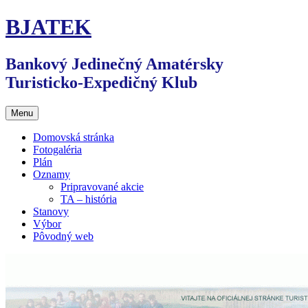
Preskočiť
BJATEK
na
obsah
Bankový Jedinečný Amatérsky
Turisticko-Expedičný Klub
Menu
Domovská stránka
Fotogaléria
Plán
Oznamy
Pripravované akcie
TA – história
Stanovy
Výbor
Pôvodný web