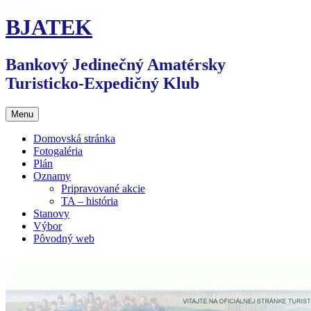
Preskočiť
BJATEK
na
obsah
Bankový Jedinečný Amatérsky
Turisticko-Expedičný Klub
Menu
Domovská stránka
Fotogaléria
Plán
Oznamy
Pripravované akcie
TA – história
Stanovy
Výbor
Pôvodný web