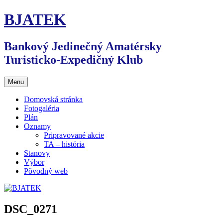
Preskočiť
BJATEK
na
obsah
Bankový Jedinečný Amatérsky
Turisticko-Expedičný Klub
Menu
Domovská stránka
Fotogaléria
Plán
Oznamy
Pripravované akcie
TA – história
Stanovy
Výbor
Pôvodný web
DSC_0271