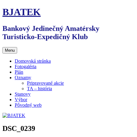
Preskočiť
BJATEK
na
obsah
Bankový Jedinečný Amatérsky
Turisticko-Expedičný Klub
Menu
Domovská stránka
Fotogaléria
Plán
Oznamy
Pripravované akcie
TA – história
Stanovy
Výbor
Pôvodný web
DSC_0239