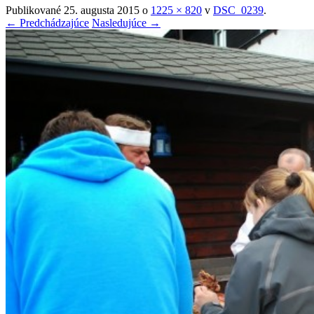
Publikované
25. augusta 2015
o
1225 × 820
v
DSC_0239
.
← Predchádzajúce
Nasledujúce →