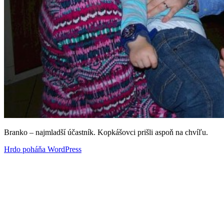
Branko – najmladší účastník. Kopkášovci prišli aspoň na chvíľu.
Hrdo poháňa WordPress