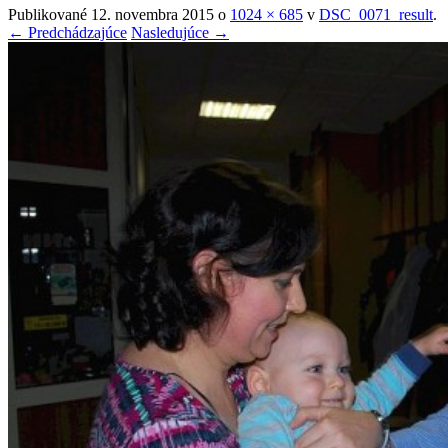
Publikované
12. novembra 2015
o
1024 × 685
v
DSC_0071_result
.
← Predchádzajúce
Nasledujúce →