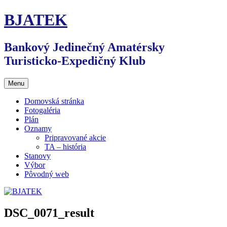
Preskočiť
BJATEK
na
obsah
Bankový Jedinečný Amatérsky
Turisticko-Expedičný Klub
Menu
Domovská stránka
Fotogaléria
Plán
Oznamy
Pripravované akcie
TA – história
Stanovy
Výbor
Pôvodný web
DSC_0071_result