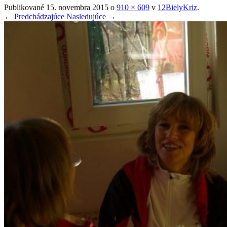
Publikované
15. novembra 2015
o
910 × 609
v
12BielyKriz
.
← Predchádzajúce
Nasledujúce →