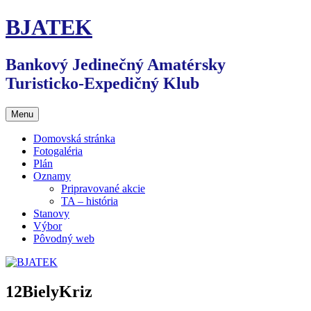
Preskočiť
BJATEK
na
obsah
Bankový Jedinečný Amatérsky
Turisticko-Expedičný Klub
Menu
Domovská stránka
Fotogaléria
Plán
Oznamy
Pripravované akcie
TA – história
Stanovy
Výbor
Pôvodný web
12BielyKriz